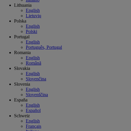
Lithuania
English
Lietuvių
Polska
English
Polski
Portugal
English
Português, Portugal
Romania
English
Română
Slovakia
English
Slovenčina
Slovenia
English
Slovenščina
España
English
Español
Schweiz
English
Français