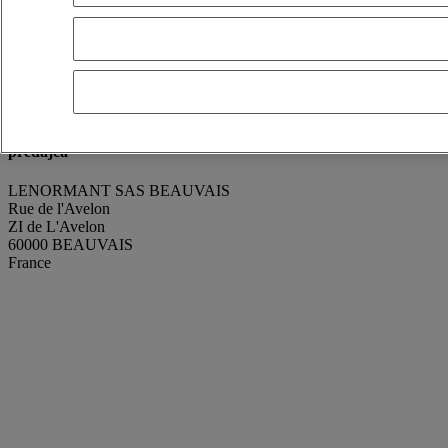
renaud GODEFROY
Zobraziť telefónne číslo
+330607320777
Kontakt pomocou Whatsapp
Poslať správu
Condition
Perfect condition
Manufacturing Year
2025
predajca
LENORMANT SAS BEAUVAIS
Rue de l'Avelon
ZI de L'Avelon
60000 BEAUVAIS
France