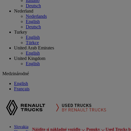
Italiano
Deutsch
Nederland
Nederlands
English
Deutsch
Turkey
English
Türkçe
United Arab Emirates
English
United Kingdom
English
Medzinárodné
English
Français
Slovakia
Nájdite si nákladné vozidlo
Ponuky
Used Trucks b