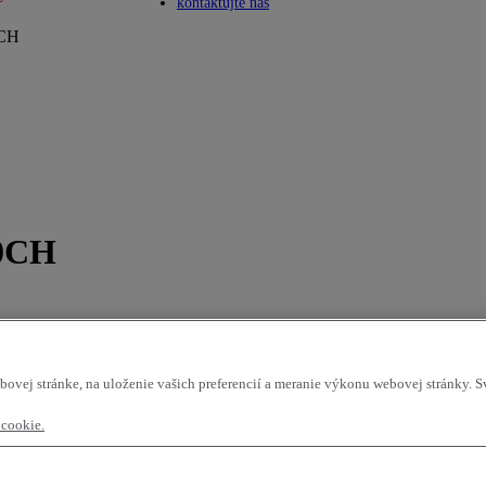
Toggle submenu
kontaktujte nás
CH
0CH
bovej stránke, na uloženie vašich preferencií a meranie výkonu webovej stránky. 
 cookie.