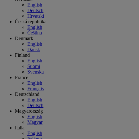
English
Deutsch
Hrvatski
Česká republika
English
Čeština
Denmark
English
Dansk
Finland
English
Suomi
Svenska
France
English
Français
Deutschland
English
Deutsch
Magyarország
English
Magyar
Italia
English
Italiano