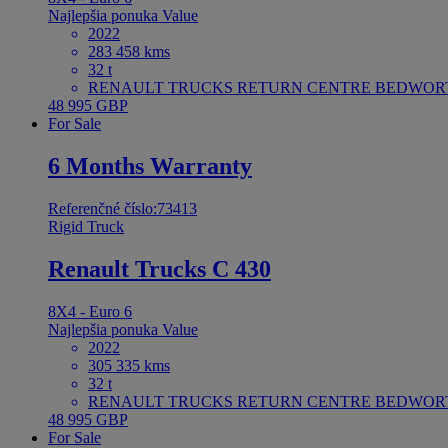
Najlepšia ponuka
Value
2022
283 458 kms
32 t
RENAULT TRUCKS RETURN CENTRE BEDWORTH 
48 995 GBP
For Sale
6 Months Warranty
Referenčné číslo:73413
Rigid Truck
Renault Trucks C 430
8X4 - Euro 6
Najlepšia ponuka
Value
2022
305 335 kms
32 t
RENAULT TRUCKS RETURN CENTRE BEDWORTH 
48 995 GBP
For Sale