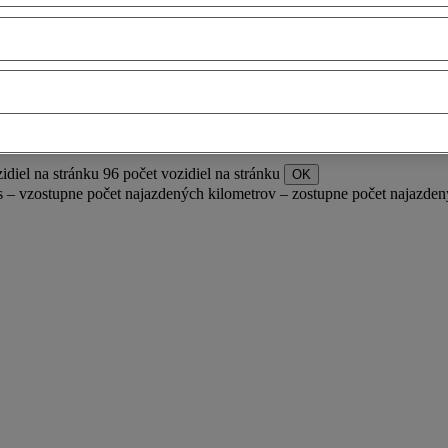
idiel na stránku
96 počet vozidiel na stránku
OK
s – vzostupne
počet najazdených kilometrov – zostupne
počet najazden