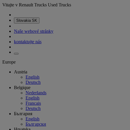
Vitajte v Renault Trucks Used Trucks
Slovakia
SK
Naše webové stránky
kontaktujte nás
Europe
Austria
English
Deutsch
Belgique
Nederlands
English
Français
Deutsch
България
English
Български
Hrvatska