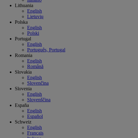
Lithuania
English
Lietuvių
Polska
English
Polski
Portugal
English
Português, Portugal
Romania
English
Română
Slovakia
English
Slovenčina
Slovenia
English
Slovenščina
España
English
Español
Schweiz
English
Français