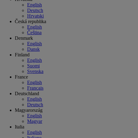
English
Deutsch
Hrvatski
Česká republika
English
Čeština
Denmark
English
Dansk
Finland
English
Suomi
Svenska
France
English
Français
Deutschland
English
Deutsch
Magyarország
English
Magyar
Italia
English
Italiano