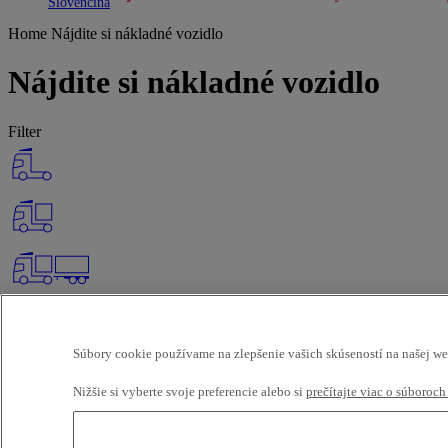
Toggle submenu
Toggle submenu
Slovenčina
Home
Nájdite si nákladné vozidlo
Nájdite si nákladné vozidlo
Filter
Súbory cookie používame na zlepšenie vašich skúseností na našej we
Nižšie si vyberte svoje preferencie alebo si
prečítajte viac o súboroch