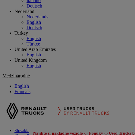
Italiano
Deutsch
Nederland
Nederlands
English
Deutsch
Turkey
English
Türkçe
United Arab Emirates
English
United Kingdom
English
Medzinárodné
English
Français
Slovakia
Nájdite si nákladné vozidlo
Ponuky
Used Trucks b