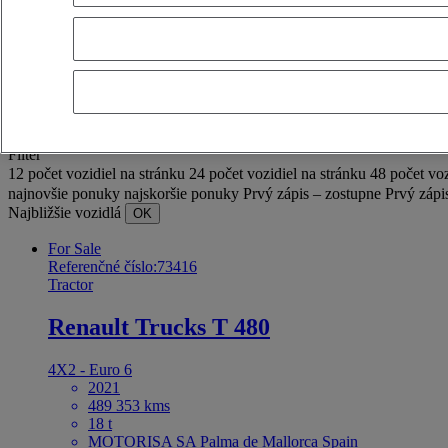
OK
Pokročilé filtre
Obnovenie
Aplikovať
Výber (939)
Filter
12 počet vozidiel na stránku
24 počet vozidiel na stránku
48 počet voz
najnovšie ponuky
najskoršie ponuky
Prvý zápis – zostupne
Prvý zápi
Najbližšie vozidlá
OK
For Sale
Referenčné číslo:73416
Tractor
Renault Trucks T 480
4X2 - Euro 6
2021
489 353 kms
18 t
MOTORISA SA Palma de Mallorca Spain