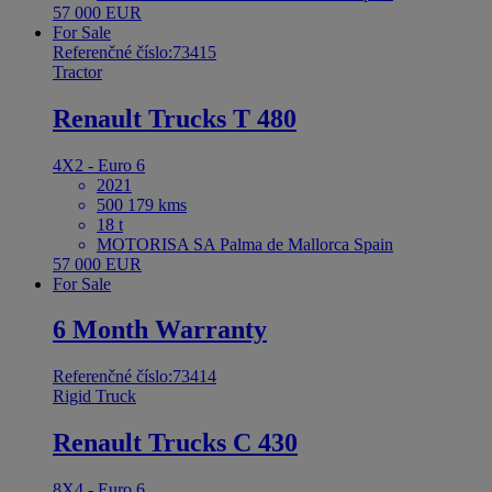
57 000 EUR
For Sale
Referenčné číslo:73415
Tractor
Renault Trucks T 480
4X2 - Euro 6
2021
500 179 kms
18 t
MOTORISA SA Palma de Mallorca Spain
57 000 EUR
For Sale
6 Month Warranty
Referenčné číslo:73414
Rigid Truck
Renault Trucks C 430
8X4 - Euro 6