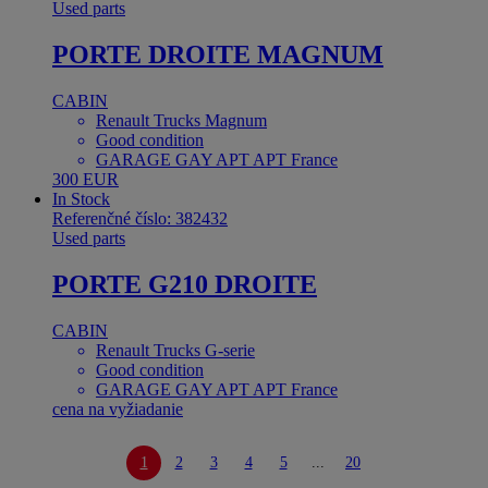
Used parts
PORTE DROITE MAGNUM
CABIN
Renault Trucks Magnum
Good condition
GARAGE GAY APT APT France
300 EUR
In Stock
Referenčné číslo: 382432
Used parts
PORTE G210 DROITE
CABIN
Renault Trucks G-serie
Good condition
GARAGE GAY APT APT France
cena na vyžiadanie
1
2
3
4
5
...
20