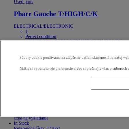
Used parts
Phare Gauche T/HIGH/C/K
ELECTRICAL/ELECTRONIC
T
Perfect condition
RENAULT TRUCKS PROVENCE CAVAILLON
CAVAILLON France
cena na vyžiadanie
Sold
Súbory cookie používame na zlepšenie vašich skúseností na našej web
Referenčné číslo: 377659
Used parts
Nižšie si vyberte svoje preferencie alebo si
prečítajte viac o súboroch 
Phare Droit T/HIGH/C/K
ELECTRICAL/ELECTRONIC
T
Perfect condition
RENAULT TRUCKS PROVENCE CAVAILLON
CAVAILLON France
cena na vyžiadanie
In Stock
Referenčné číslo: 377667