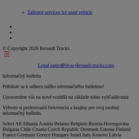
Tailored services for used vehicle
© Copyright 2026 Renault Trucks
Footer links
Legal notice
Privacy
renault-trucks.com
Informačný bulletin
Prihláste sa k odberu nášho informačného bulletinu!
Upozorníme vás na nové vozidlá na základe tohto vyhľadávania
Vyberte si preferovanú frekvenciu a krajiny pre svoj osobný
informačný bulletin.
Select All
Albania
Austria
Belarus
Belgium
Bosnia-Herzegovina
Bulgaria
Chile
Croatia
Czech Republic
Denmark
Estonia
Finland
France
Germany
Greece
Hungary
Israel
Italy
Kosovo
Latvia