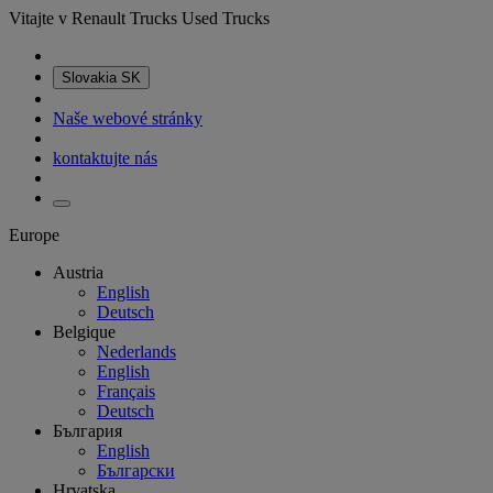
Vitajte v Renault Trucks Used Trucks
Slovakia
SK
Naše webové stránky
kontaktujte nás
Europe
Austria
English
Deutsch
Belgique
Nederlands
English
Français
Deutsch
България
English
Български
Hrvatska