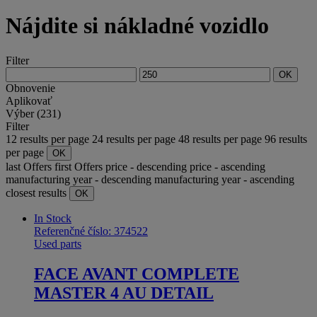
Nájdite si nákladné vozidlo
Filter
OK
Obnovenie
Aplikovať
Výber (231)
Filter
12 results per page
24 results per page
48 results per page
96 results
per page
OK
last Offers
first Offers
price - descending
price - ascending
manufacturing year - descending
manufacturing year - ascending
closest results
OK
In Stock
Referenčné číslo: 374522
Used parts
FACE AVANT COMPLETE
MASTER 4 AU DETAIL