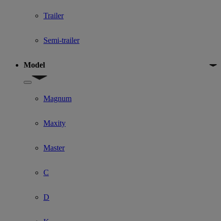
Trailer
Semi-trailer
Model
Show submenu for Model
Magnum
Maxity
Master
C
D