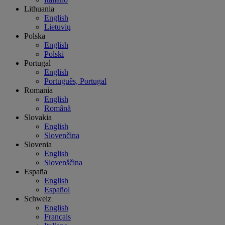
Lithuania
English
Lietuvių
Polska
English
Polski
Portugal
English
Português, Portugal
Romania
English
Română
Slovakia
English
Slovenčina
Slovenia
English
Slovenščina
España
English
Español
Schweiz
English
Français