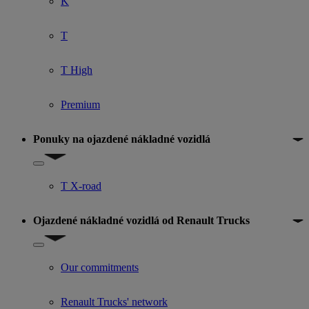
K
T
T High
Premium
Ponuky na ojazdené nákladné vozidlá
Show submenu for Ponuky na ojazdené nákladné vozidlá
T X-road
Ojazdené nákladné vozidlá od Renault Trucks
Show submenu for Ojazdené nákladné vozidlá od Renault Trucks
Our commitments
Renault Trucks' network