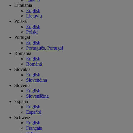
Lithuania
English
Lietuvių
Polska
English
Polski
Portugal
English
Português, Portugal
Romania
English
Română
Slovakia
English
Slovenčina
Slovenia
English
Slovenščina
España
English
Español
Schweiz
English
Français