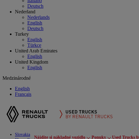
Italiano
Deutsch
Nederland
Nederlands
English
Deutsch
Turkey
English
Türkçe
United Arab Emirates
English
United Kingdom
English
Medzinárodné
English
Français
Slovakia
Nájdite si nákladné vozidlo
Ponuky
Used Trucks b