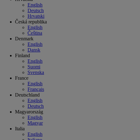
English
Deutsch
Hrvatski
Česká republika
English
Čeština
Denmark
English
Dansk
Finland
English
Suomi
Svenska
France
English
Français
Deutschland
English
Deutsch
Magyarország
English
Magyar
Italia
English
Italiano