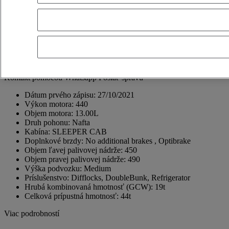
30500 Molina de Segura
Spain
+34 968 68 75 13
Jose Antonio Gonzalez Ballesta
ES, EN, FR
Zobraziť telefónne číslo
+34618405914
Kontakt pomocou Whatsapp
Poslať správu
Dátum prvého zápisu:
27/10/2021
Výkon motora:
440
Objem motora:
13.00L
Druh pohonu:
Nafta
Kabína:
SLEEPER CAB
Doplnkové brzdy:
No additional brakes , Optibrake
Objem ľavej palivovej nádrže:
450
Objem pravej palivovej nádrže:
490
Výška podvozku:
Medium
Príslušenstvo:
Difflocks, DoubleBunk, Refrigerator
Hrubá kombinovaná hmotnosť (GCW):
19t
Celková prípustná hmotnosť:
44t
Viac podrobností