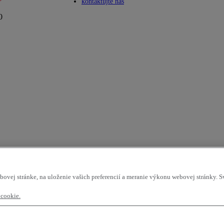
Toggle submenu
kontaktujte nás
0
bovej stránke, na uloženie vašich preferencií a meranie výkonu webovej stránky. 
 cookie.