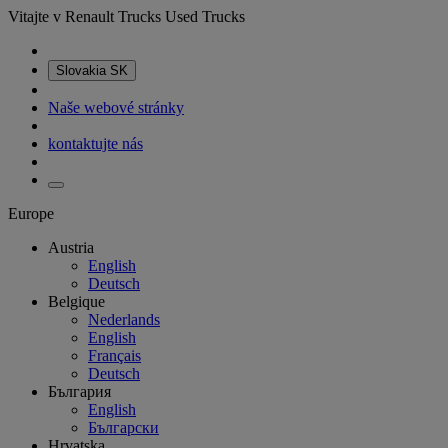
Vitajte v Renault Trucks Used Trucks
Slovakia
SK
Naše webové stránky
kontaktujte nás
Europe
Austria
English
Deutsch
Belgique
Nederlands
English
Français
Deutsch
България
English
Български
Hrvatska